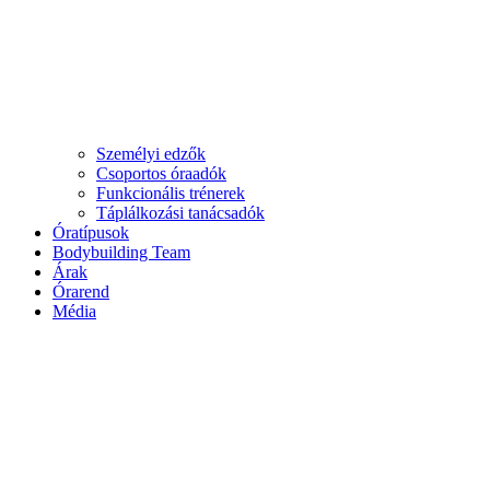
Személyi edzők
Csoportos óraadók
Funkcionális trénerek
Táplálkozási tanácsadók
Óratípusok
Bodybuilding Team
Árak
Órarend
Média