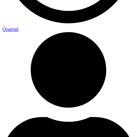
Órarend