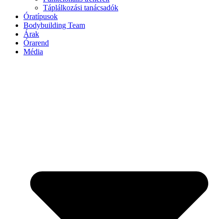
Táplálkozási tanácsadók
Óratípusok
Bodybuilding Team
Árak
Órarend
Média