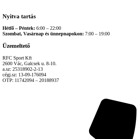
Nyitva tartás
Hétfő – Péntek:
6:00 – 22:00
Szombat, Vasárnap és ünnepnapokon:
7:00 – 19:00
Üzemeltető
RFC Sport Kft
2600 Vác, Galcsek u. 8-10.
a.sz: 25318902-2-13
cégj.sz: 13-09-176094
OTP: 11742094 – 20188937
Adatkezelési tájékoztató