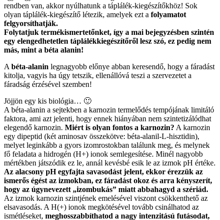
rendben van, akkor nyúlhatunk a táplálék-kiegészítőkhöz! Sok
olyan táplálék-kiegészítő létezik, amelyek ezt a
folyamatot
felgyorsíthatják.
Folytatjuk termékismertetőnket, így a mai bejegyzésben szintén
egy elengedhetetlen táplálékkiegészítőről lesz szó, ez pedig nem
más, mint a béta alanin!
A
béta-alanin
legnagyobb előnye abban keresendő, hogy a fáradást
kitolja, vagyis ha úgy tetszik, ellenállóvá teszi a szervezetet a
fáradság érzésével szemben!
Jöjjön egy kis biológia… 🙂
A béta-alanin a sejtekben a karnozin termelődés tempójának limitáló
faktora, ami azt jelenti, hogy ennek hiányában nem szintetizálódhat
elegendő karnozin.
Miért is olyan fontos a karnozin?
A karnozin
egy dipeptid (két aminosav összekötve: béta-alanil-L-hisztidin),
melyet leginkább a gyors izomrostokban találunk meg, és melynek
fő feladata a hidrogén (H+) ionok semlegesítése. Minél nagyobb
mértékben játszódik ez le, annál kevésbé esik le az izmok pH értéke.
Az alacsony pH egyfajta savasodást jelent, ekkor érezzük az
ismerős égést az izmokban, ez fáradást okoz és arra kényszerít,
hogy az úgynevezett „izombukás” miatt abbahagyd a szériád.
Az izmok karnozin szintjének emelésével viszont csökkenthető az
elsavasodás. A H(+) ionok megkötésével tovább csinálhatod az
ismétléseket,
meghosszabbíthatod a nagy intenzitású futásodat,