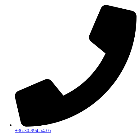
Ugrás
a
tartalomhoz
+36-30-994-54-05