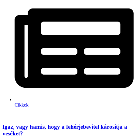
Cikkek
Igaz, vagy hamis, hogy a fehérjebevitel károsítja a
veséket?