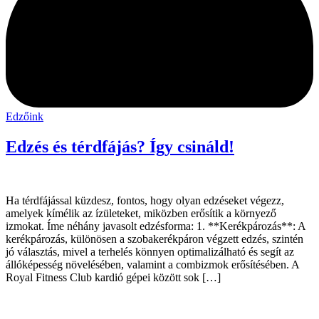
Edzőink
Edzés és térdfájás? Így csináld!
Ha térdfájással küzdesz, fontos, hogy olyan edzéseket végezz,
amelyek kímélik az ízületeket, miközben erősítik a környező
izmokat. Íme néhány javasolt edzésforma: 1. **Kerékpározás**: A
kerékpározás, különösen a szobakerékpáron végzett edzés, szintén
jó választás, mivel a terhelés könnyen optimalizálható és segít az
állóképesség növelésében, valamint a combizmok erősítésében. A
Royal Fitness Club kardió gépei között sok […]