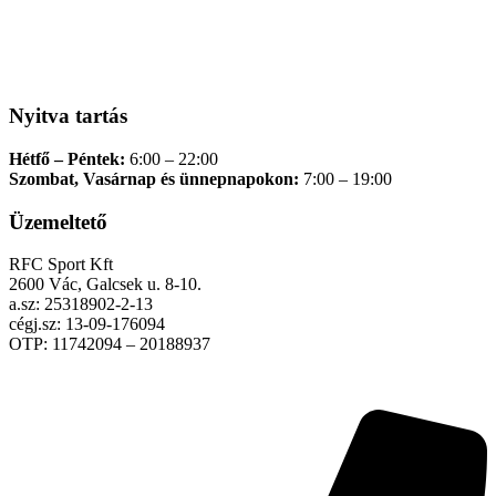
Nyitva tartás
Hétfő – Péntek:
6:00 – 22:00
Szombat, Vasárnap és ünnepnapokon:
7:00 – 19:00
Üzemeltető
RFC Sport Kft
2600 Vác, Galcsek u. 8-10.
a.sz: 25318902-2-13
cégj.sz: 13-09-176094
OTP: 11742094 – 20188937
Adatkezelési tájékoztató