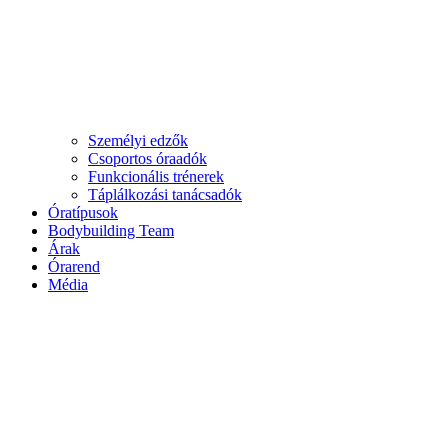
Személyi edzők
Csoportos óraadók
Funkcionális trénerek
Táplálkozási tanácsadók
Óratípusok
Bodybuilding Team
Árak
Órarend
Média