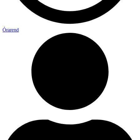
Órarend