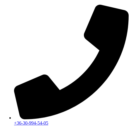
Ugrás
a
tartalomhoz
+36-30-994-54-05