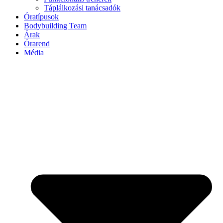
Táplálkozási tanácsadók
Óratípusok
Bodybuilding Team
Árak
Órarend
Média