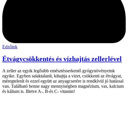
Edzőink
Étvágycsökkentés és vízhajtás zellerlével
A zeller az egyik legősibb emésztésserkentő gyógynövényeink
egyike. Egyben salaktalanít, kihajtja a vizet, csökkenti az étvágyat,
méregtelenít és ezzel együtt az anyagcserére is rendkívül jó hatással
van. Található benne nagy mennyiségben magnézium, vas, kalcium
és kálium is. Illetve A-, B-és C- vitamin!