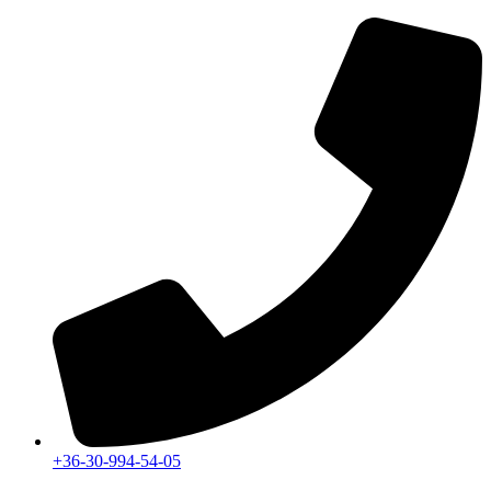
Ugrás
a
tartalomhoz
+36-30-994-54-05