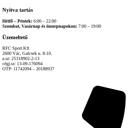
Nyitva tartás
Hétfő – Péntek:
6:00 – 22:00
Szombat, Vasárnap és ünnepnapokon:
7:00 – 19:00
Üzemeltető
RFC Sport Kft
2600 Vác, Galcsek u. 8-10.
a.sz: 25318902-2-13
cégj.sz: 13-09-176094
OTP: 11742094 – 20188937
Adatkezelési tájékoztató