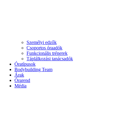
Személyi edzők
Csoportos óraadók
Funkcionális trénerek
Táplálkozási tanácsadók
Óratípusok
Bodybuilding Team
Árak
Órarend
Média