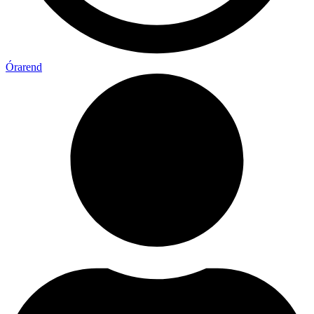
Órarend