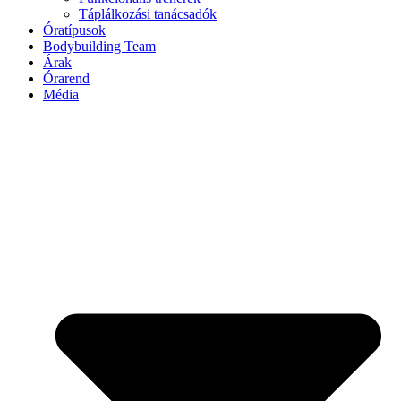
Táplálkozási tanácsadók
Óratípusok
Bodybuilding Team
Árak
Órarend
Média