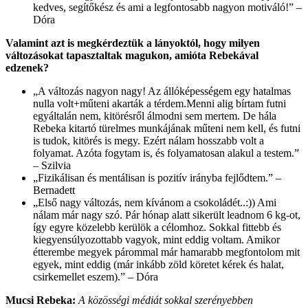
kedves, segítőkész és ami a legfontosabb nagyon motiváló!” –
Dóra
Valamint azt is megkérdeztük a lányoktól, hogy milyen
változásokat tapasztaltak magukon, amióta Rebekával
edzenek?
„A változás nagyon nagy! Az állóképességem egy hatalmas
nulla volt+műteni akarták a térdem.Menni alig bírtam futni
egyáltalán nem, kitörésről álmodni sem mertem. De hála
Rebeka kitartó türelmes munkájának műteni nem kell, és futni
is tudok, kitörés is megy. Ezért nálam hosszabb volt a
folyamat. Azóta fogytam is, és folyamatosan alakul a testem.”
– Szilvia
„Fizikálisan és mentálisan is pozitív irányba fejlődtem.” –
Bernadett
„Első nagy változás, nem kívánom a csokoládét..:)) Ami
nálam már nagy szó. Pár hónap alatt sikerült leadnom 6 kg-ot,
így egyre közelebb kerülök a célomhoz. Sokkal fittebb és
kiegyensúlyozottabb vagyok, mint eddig voltam. Amikor
étterembe megyek párommal már hamarabb megfontolom mit
egyek, mint eddig (már inkább zöld köretet kérek és halat,
csirkemellet eszem).” – Dóra
Mucsi Rebeka:
A közösségi médiát sokkal szerényebben