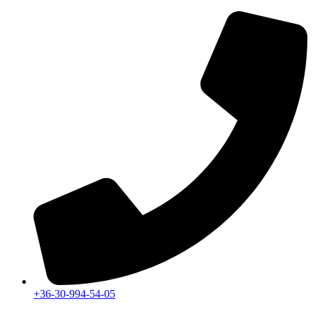
Ugrás
a
tartalomhoz
+36-30-994-54-05