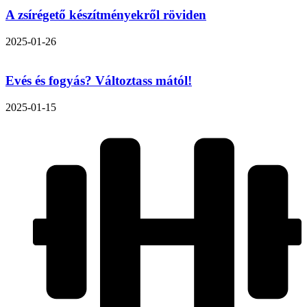
A zsírégető készítményekről röviden
2025-01-26
Evés és fogyás? Változtass mától!
2025-01-15