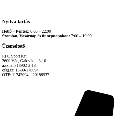
Nyitva tartás
Hétfő – Péntek:
6:00 – 22:00
Szombat, Vasárnap és ünnepnapokon:
7:00 – 19:00
Üzemeltető
RFC Sport Kft
2600 Vác, Galcsek u. 8-10.
a.sz: 25318902-2-13
cégj.sz: 13-09-176094
OTP: 11742094 – 20188937
Adatkezelési tájékoztató