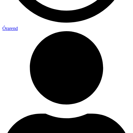
Órarend