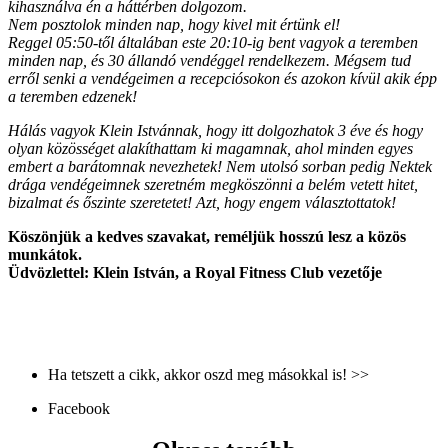
kihasználva én a háttérben dolgozom.
Nem posztolok minden nap, hogy kivel mit értünk el!
Reggel 05:50-től általában este 20:10-ig bent vagyok a teremben
minden nap, és 30 állandó vendéggel rendelkezem. Mégsem tud
erről senki a vendégeimen a recepciósokon és azokon kívül akik épp
a teremben edzenek!
Hálás vagyok Klein Istvánnak, hogy itt dolgozhatok 3 éve és hogy
olyan közösséget alakíthattam ki magamnak, ahol minden egyes
embert a barátomnak nevezhetek! Nem utolsó sorban pedig Nektek
drága vendégeimnek szeretném megköszönni a belém vetett hitet,
bizalmat és őszinte szeretetet! Azt, hogy engem választottatok!
Köszönjük a kedves szavakat, reméljük hosszú lesz a közös
munkátok.
Üdvözlettel: Klein István, a Royal Fitness Club vezetője
Ha tetszett a cikk, akkor oszd meg másokkal is! >>
Facebook