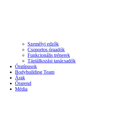
Személyi edzők
Csoportos óraadók
Funkcionális trénerek
Táplálkozási tanácsadók
Óratípusok
Bodybuilding Team
Árak
Órarend
Média