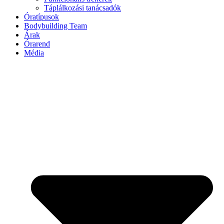
Táplálkozási tanácsadók
Óratípusok
Bodybuilding Team
Árak
Órarend
Média