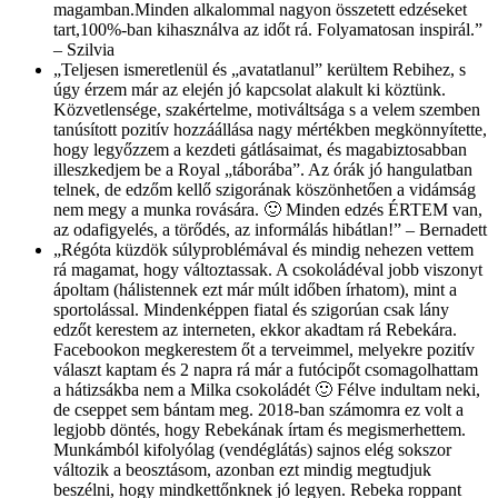
magamban.Minden alkalommal nagyon összetett edzéseket
tart,100%-ban kihasználva az időt rá. Folyamatosan inspirál.”
– Szilvia
„Teljesen ismeretlenül és „avatatlanul” kerültem Rebihez, s
úgy érzem már az elején jó kapcsolat alakult ki köztünk.
Közvetlensége, szakértelme, motiváltsága s a velem szemben
tanúsított pozitív hozzáállása nagy mértékben megkönnyítette,
hogy legyőzzem a kezdeti gátlásaimat, és magabiztosabban
illeszkedjem be a Royal „táborába”. Az órák jó hangulatban
telnek, de edzőm kellő szigorának köszönhetően a vidámság
nem megy a munka rovására. 🙂 Minden edzés ÉRTEM van,
az odafigyelés, a törődés, az informálás hibátlan!” – Bernadett
„Régóta küzdök súlyproblémával és mindig nehezen vettem
rá magamat, hogy változtassak. A csokoládéval jobb viszonyt
ápoltam (hálistennek ezt már múlt időben írhatom), mint a
sportolással. Mindenképpen fiatal és szigorúan csak lány
edzőt kerestem az interneten, ekkor akadtam rá Rebekára.
Facebookon megkerestem őt a terveimmel, melyekre pozitív
választ kaptam és 2 napra rá már a futócipőt csomagolhattam
a hátizsákba nem a Milka csokoládét 🙂 Félve indultam neki,
de cseppet sem bántam meg. 2018-ban számomra ez volt a
legjobb döntés, hogy Rebekának írtam és megismerhettem.
Munkámból kifolyólag (vendéglátás) sajnos elég sokszor
változik a beosztásom, azonban ezt mindig megtudjuk
beszélni, hogy mindkettőnknek jó legyen. Rebeka roppant