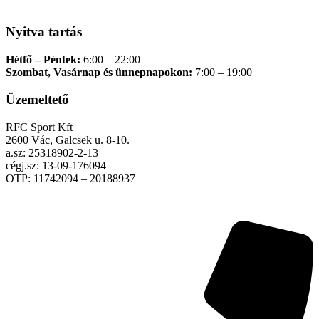
Nyitva tartás
Hétfő – Péntek:
6:00 – 22:00
Szombat, Vasárnap és ünnepnapokon:
7:00 – 19:00
Üzemeltető
RFC Sport Kft
2600 Vác, Galcsek u. 8-10.
a.sz: 25318902-2-13
cégj.sz: 13-09-176094
OTP: 11742094 – 20188937
Adatkezelési tájékoztató