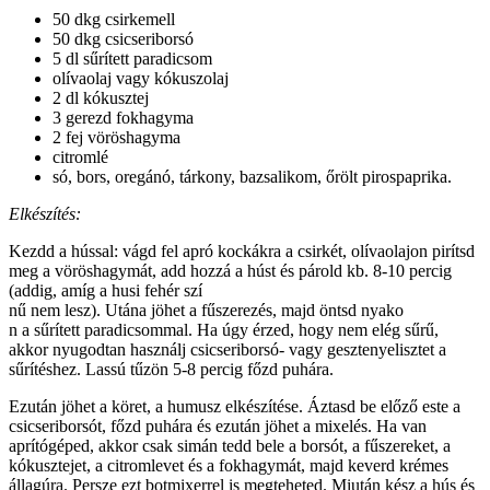
50 dkg csirkemell
50 dkg csicseriborsó
5 dl sűrített paradicsom
olívaolaj vagy kókuszolaj
2 dl kókusztej
3 gerezd fokhagyma
2 fej vöröshagyma
citromlé
só, bors, oregánó, tárkony, bazsalikom, őrölt pirospaprika.
Elkészítés:
Kezdd a hússal: vágd fel apró kockákra a csirkét, olívaolajon pirítsd
meg a vöröshagymát, add hozzá a húst és párold kb. 8-10 percig
(addig, amíg a husi fehér szí
nű nem lesz). Utána jöhet a fűszerezés, majd öntsd nyako
n a sűrített paradicsommal. Ha úgy érzed, hogy nem elég sűrű,
akkor nyugodtan használj csicseriborsó- vagy gesztenyelisztet a
sűrítéshez. Lassú tűzön 5-8 percig főzd puhára.
Ezután jöhet a köret, a humusz elkészítése. Áztasd be előző este a
csicseriborsót, főzd puhára és ezután jöhet a mixelés. Ha van
aprítógéped, akkor csak simán tedd bele a borsót, a fűszereket, a
kókusztejet, a citromlevet és a fokhagymát, majd keverd krémes
állagúra. Persze ezt botmixerrel is megteheted. Miután kész a hús és