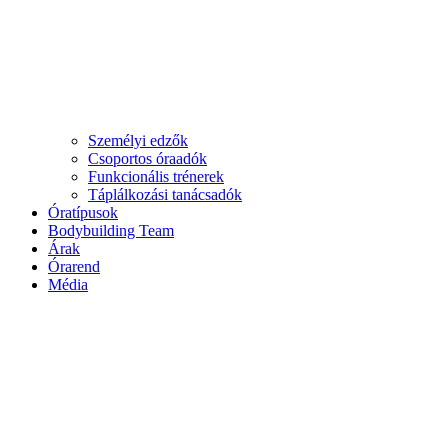
Személyi edzők
Csoportos óraadók
Funkcionális trénerek
Táplálkozási tanácsadók
Óratípusok
Bodybuilding Team
Árak
Órarend
Média