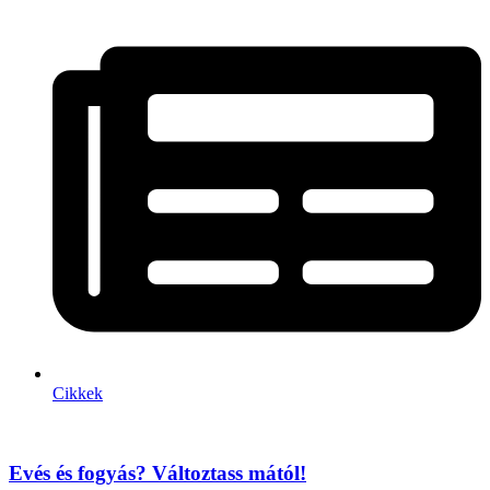
Cikkek
Evés és fogyás? Változtass mától!