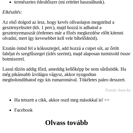
természetes édesítőszer (mi eritritet használtunk).
Elkészítés:
Az első dolgod az lesz, hogy kevés olívaolajon megpirítsd a
gesztenyelisztet (kb. 1 perc), majd hozzá is adhatod a
gesztenyemasszát (érdemes már a főzés megkezdése előtt kitenni
olvadni, mert így kevesebbet kell vele bíbelődnöd).
Ezután öntsd fel a kókusztejjel, add hozzá a csipet sót, az őrölt
fahéjat és szegfűszeget (ízlés szerint), majd alaposan turmixold össze
botmixerrel.
Lassú tűzön addig főzd, ameddig kellőképp be nem sűrűsödik. Ha
még pikánsabb ízvilágra vágysz, akkor nyugodtan
megbolondíthatod egy kis rumaromával. Tökéletes paleo desszert.
Forrás: bien.hu
Ha tetszett a cikk, akkor oszd meg másokkal is! >>
Facebook
Olvass tovább