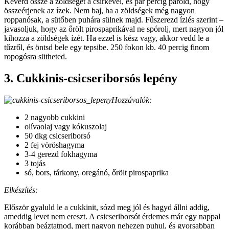
Keverd össze a zöldséget a csirkével, és pár percig párold, hogy
összeérjenek az ízek. Nem baj, ha a zöldségek még nagyon
roppanósak, a sütőben puhára sülnek majd. Fűszerezd ízlés szerint –
javasoljuk, hogy az őrölt pirospaprikával ne spórolj, mert nagyon jól
kihozza a zöldségek ízét. Ha ezzel is kész vagy, akkor vedd le a
tűzről, és öntsd bele egy tepsibe. 250 fokon kb. 40 percig finom
ropogósra sütheted.
3. Cukkinis-csicseriborsós lepény
Hozzávalók:
2 nagyobb cukkini
olívaolaj vagy kókuszolaj
50 dkg csicseriborsó
2 fej vöröshagyma
3-4 gerezd fokhagyma
3 tojás
só, bors, tárkony, oregánó, őrölt pirospaprika
Elkészítés:
Először gyaluld le a cukkinit, sózd meg jól és hagyd állni addig,
ameddig levet nem ereszt. A csicseriborsót érdemes már egy nappal
korábban beáztatnod, mert nagyon nehezen puhul, és gyorsabban