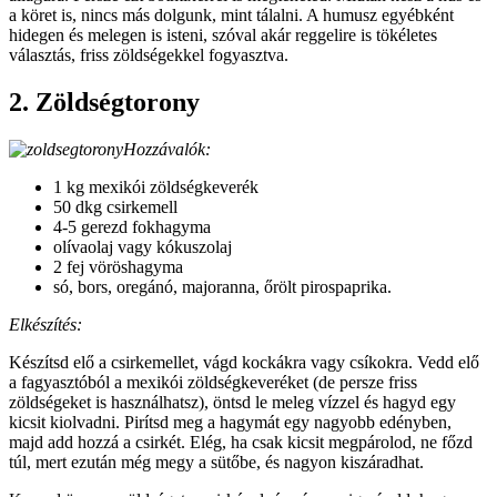
a köret is, nincs más dolgunk, mint tálalni. A humusz egyébként
hidegen és melegen is isteni, szóval akár reggelire is tökéletes
választás, friss zöldségekkel fogyasztva.
2. Zöldségtorony
Hozzávalók:
1 kg mexikói zöldségkeverék
50 dkg csirkemell
4-5 gerezd fokhagyma
olívaolaj vagy kókuszolaj
2 fej vöröshagyma
só, bors, oregánó, majoranna, őrölt pirospaprika.
Elkészítés:
Készítsd elő a csirkemellet, vágd kockákra vagy csíkokra. Vedd elő
a fagyasztóból a mexikói zöldségkeveréket (de persze friss
zöldségeket is használhatsz), öntsd le meleg vízzel és hagyd egy
kicsit kiolvadni. Pirítsd meg a hagymát egy nagyobb edényben,
majd add hozzá a csirkét. Elég, ha csak kicsit megpárolod, ne főzd
túl, mert ezután még megy a sütőbe, és nagyon kiszáradhat.