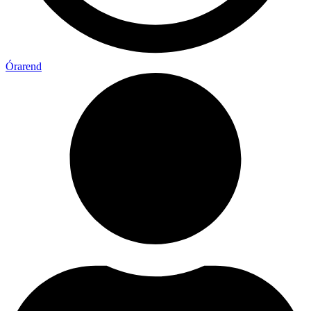
Órarend