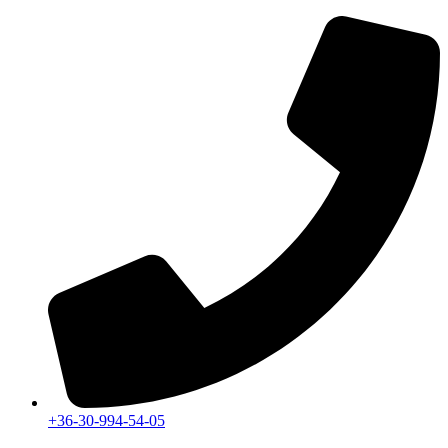
Ugrás
a
tartalomhoz
+36-30-994-54-05