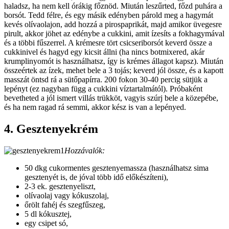
haladsz, ha nem kell órákig főznöd. Miután leszűrted, főzd puhára a
borsót. Tedd félre, és egy másik edényben párold meg a hagymát
kevés olívaolajon, add hozzá a pirospaprikát, majd amikor üvegesre
pirult, akkor jöhet az edénybe a cukkini, amit ízesíts a fokhagymával
és a többi fűszerrel. A krémesre tört csicseriborsót keverd össze a
cukkinivel és hagyd egy kicsit állni (ha nincs botmixered, akár
krumplinyomót is használhatsz, így is krémes állagot kapsz). Miután
összeértek az ízek, mehet bele a 3 tojás; keverd jól össze, és a kapott
masszát öntsd rá a sütőpapírra. 200 fokon 30-40 percig sütjük a
lepényt (ez nagyban függ a cukkini víztartalmától). Próbaként
bevetheted a jól ismert villás trükköt, vagyis szúrj bele a közepébe,
és ha nem ragad rá semmi, akkor kész is van a lepényed.
4. Gesztenyekrém
Hozzávalók:
50 dkg cukormentes gesztenyemassza (használhatsz sima
gesztenyét is, de jóval több idő előkészíteni),
2-3 ek. gesztenyeliszt,
olívaolaj vagy kókuszolaj,
őrölt fahéj és szegfűszeg,
5 dl kókusztej,
egy csipet só,