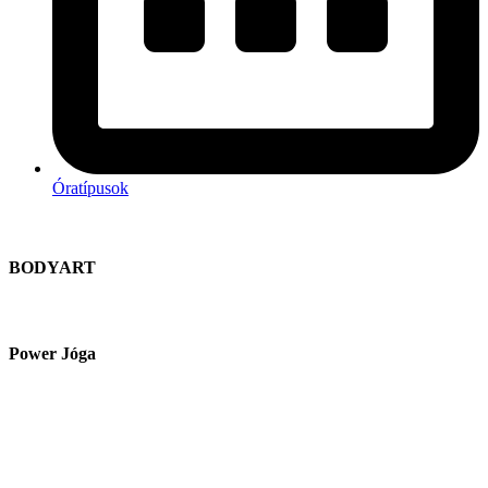
Óratípusok
BODYART
Power Jóga