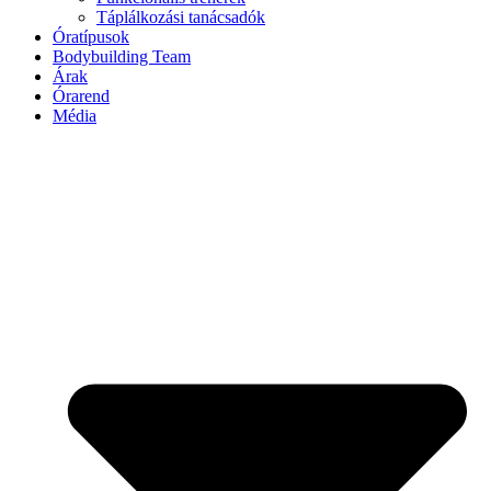
Táplálkozási tanácsadók
Óratípusok
Bodybuilding Team
Árak
Órarend
Média